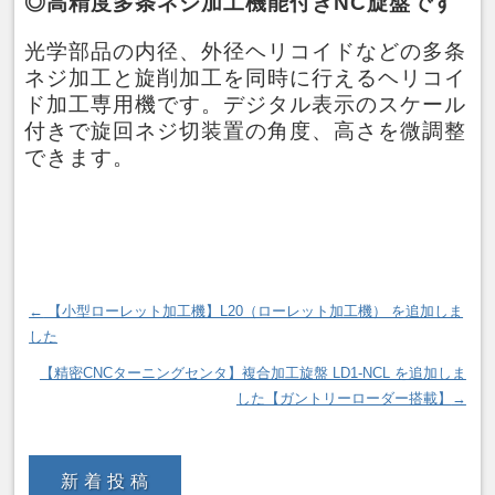
◎高精度多条ネジ加工機能付きNC旋盤です
光学部品の内径、外径ヘリコイドなどの多条
ネジ加工と旋削加工を同時に行えるヘリコイ
ド加工専用機です。デジタル表示のスケール
付きで旋回ネジ切装置の角度、高さを微調整
できます。
←
【小型ローレット加工機】L20（ローレット加工機） を追加しま
した
【精密CNCターニングセンタ】複合加工旋盤 LD1-NCL を追加しま
した【ガントリーローダー搭載】
→
新着投稿